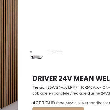
DRIVER 24V MEAN WEL
Tension 25W 24Vdc LPF / 110-240Vac - ON-
câblage en parallèle / réglage d'usine 24V
47.00
CHF
Ohne MwSt. & Versandkoste