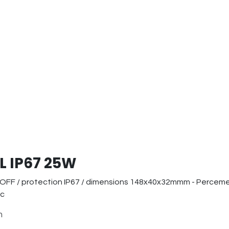
L IP67 25W
OFF / protection IP67 / dimensions 148x40x32mmm - Percemen
dc
n