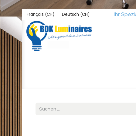
Zum Inhalt springen
Français (CH)
Deutsch (CH)
Ihr Spezialist 
|
Startseite
Shop
Inspirationen
Lichtstu