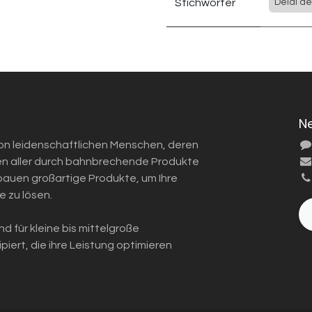
Stichwörter
Délai de
N
von leidenschaftlichen Menschen, deren
eben aller durch bahnbrechende Produkte
 bauen großartige Produkte, um Ihre
 zu lösen.
d für kleine bis mittelgroße
iert, die ihre Leistung optimieren