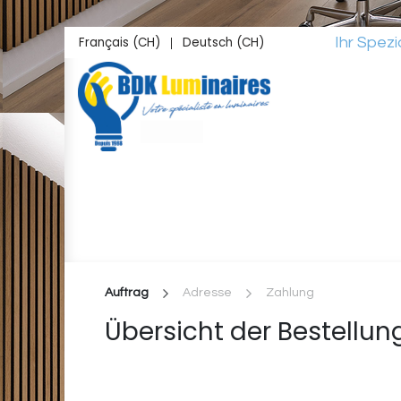
Zum Inhalt springen
Français (CH)
Deutsch (CH)
Ihr Spezialist 
|
Startseite
Shop
Inspirationen
Lichtstu
Auftrag
Adresse
Zahlung
Übersicht der Bestellun