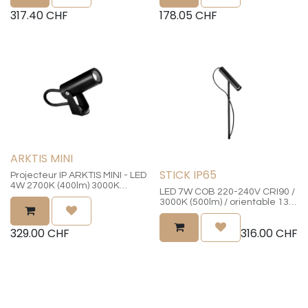
dimensions 45x76mm hauteur
dimensions 34x76mm hauteur
317.40
CHF
178.05
CHF
450mm / connecteur rapide
280mm / connecteur rapide
plug & play mâle avec 2.5m de
plug & play mâle avec 2.5m de
câble inclus
câble inclus
ARKTIS MINI
STICK IP65
Projecteur IP ARKTIS MINI - LED
4W 2700K (400lm) 3000K
LED 7W COB 220-240V CRI90 /
(420lm) CRI>90 220-240VAC
3000K (500lm) / orientable 135°
variable sur la phase /
/ diamètre 52mm - longueur
réflecteur 30° / protection IP65
120mm / avec câble de
/ châssis en aluminium /
329.00
CHF
316.00
CHF
connexion 2000mm
inclinable 180° / diamètre
38mm - longueur 92mm -
longueur pied à planter (inclus)
180mm