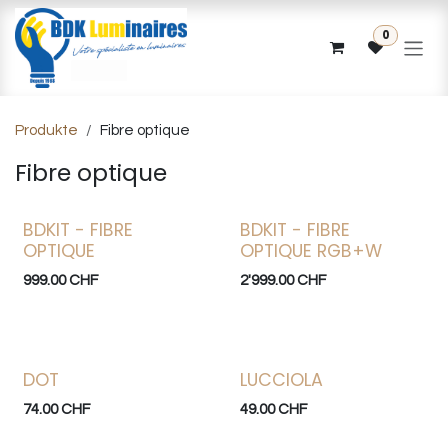
Zum Inhalt springen
0
Produkte
Fibre optique
Fibre optique
BDKIT - FIBRE
BDKIT - FIBRE
OPTIQUE
OPTIQUE RGB+W
999.00
CHF
2'999.00
CHF
DOT
LUCCIOLA
74.00
CHF
49.00
CHF