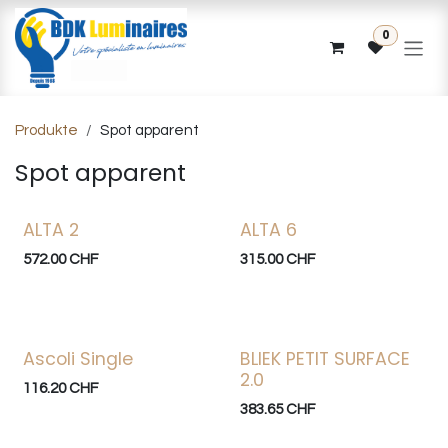
Zum Inhalt springen
0
Produkte
Spot apparent
Spot apparent
ALTA 2
ALTA 6
572.00
CHF
315.00
CHF
Ascoli Single
BLIEK PETIT SURFACE
2.0
116.20
CHF
383.65
CHF