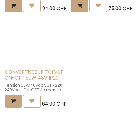
Percement min. 80mm /
min. 70mm / Certificat CE SELV
94.00
CHF
75.00
CHF
Certificat CE SELV / réglage
/ réglage d'usine 48Vdc
d'usine 48Vdc
CONVERTISSEUR TCI VST
ON-OFF 50W 48V IP20
Tension 50W 48Vdc VST / 220-
240Vac - ON-OFF / dimensions
225x60x36mmm - Percement
min. 70mm / Certificat CE SELV
64.00
CHF
/ réglage d'usine 48Vdc