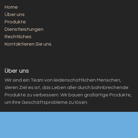
Home
Über uns
Produkte
Dienstleistungen
Rechtliches
Kontaktieren Sie uns
Über uns
Wir sind ein Team von leidenschaftlichen Menschen,
deren Ziel es ist, das Leben aller durch bahnbrechende
Produkte zu verbessern. Wir bauen großartige Produkte,
um Ihre Geschäftsprobleme zu lösen.
Unsere Produkte sind für kleine bis mittelgroße
Unternehmen konzipiert, die ihre Leistung optimieren
möchten.