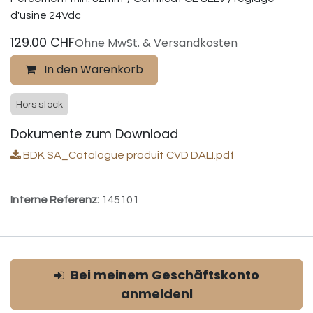
d'usine 24Vdc
129.00
CHF
Ohne MwSt. & Versandkosten
In den Warenkorb
Hors stock
Dokumente zum Download
BDK SA_Catalogue produit CVD DALI.pdf
Interne Referenz:
145101
Bei meinem Geschäftskonto
anmeldenl