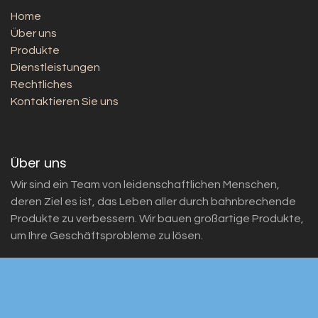
Home
Über uns
Produkte
Dienstleistungen
Rechtliches
Kontaktieren Sie uns
Über uns
Wir sind ein Team von leidenschaftlichen Menschen,
deren Ziel es ist, das Leben aller durch bahnbrechende
Produkte zu verbessern. Wir bauen großartige Produkte,
um Ihre Geschäftsprobleme zu lösen.
Unsere Produkte sind für kleine bis mittelgroße
Unternehmen konzipiert, die ihre Leistung optimieren
möchten.