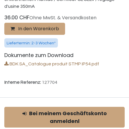
d'usine 350mA
36.00
CHF
Ohne MwSt. & Versandkosten
In den Warenkorb
Liefertermin: 2-3 Wochen*
Dokumente zum Download
BDK SA_Catalogue produit STMP IP54.pdf
Interne Referenz:
127704
Bei meinem Geschäftskonto
anmeldenl