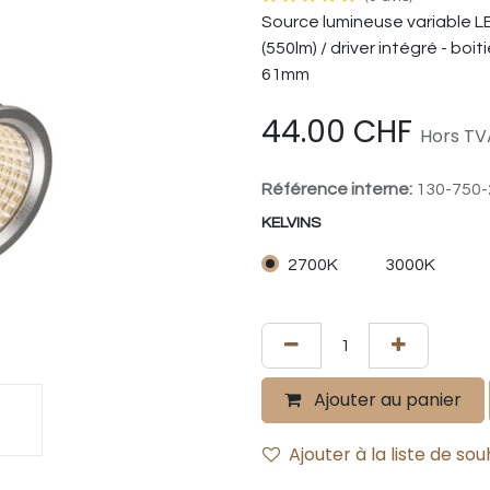
Source lumineuse variable L
(550lm) / driver intégré - bo
61mm
44.00
CHF
Hors TVA
Référence interne:
130-750-
KELVINS
2700K
3000K
Ajouter au panier
Ajouter à la liste de sou