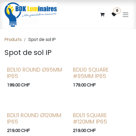
Se rendre au contenu
0
Produits
Spot de sol IP
Spot de sol IP
BDL10 ROUND Ø95MM
BDL10 SQUARE
IP65
#95MM IP65
199.00
CHF
179.00
CHF
BDL11 ROUND Ø120MM
BDL11 SQUARE
IP65
#120MM IP65
219.00
CHF
219.00
CHF