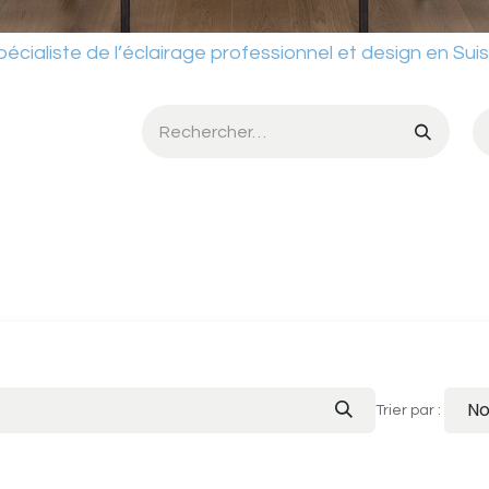
ste de l’éclairage professionnel et design en Sui
umière
Services
Ateliers
Conditions de vente
Catalog
No
Trier par :