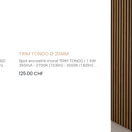
TRIM TONDO Ø 20MM
LED
Spot encastré mural TRIM TONDO / 1.5W
m)
350mA - 2700K (153lm) - 3000K (162lm) -
CRI90 -
4000K (180lm) CRI90 / diffusion haut/bas
125.00
CHF
tre
/ châssis aluminium - finition blanc /
ueur
diamètre 40mm - profondeur 34mm -
mm
percement 20mm - câblage en série