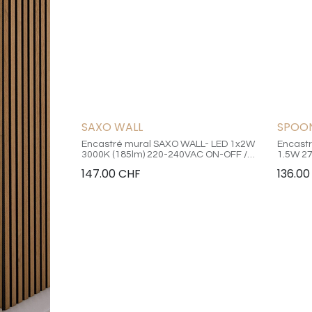
SAXO WALL
SPOO
Encastré mural SAXO WALL- LED 1x2W
Encast
3000K (185lm) 220-240VAC ON-OFF /
1.5W 27
protection IP54 / dimension boite
4000K (
147.00
CHF
136.00
d'encastrement (incluse) base:
IP40 / 
70x70x50mm plateau: 100x100mm avec
45mm -
percement de 68mm de diamètre
38mm -
(découpe conseillé de 72x72mm) - spot
câble 
diamètre de 80mm profondeur 35mm