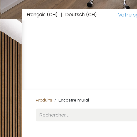
Français (CH)
Deutsch (CH)
Votre spéciali
|
Accueil
Boutique
Inspirations
Studio L
Produits
Encastré mural