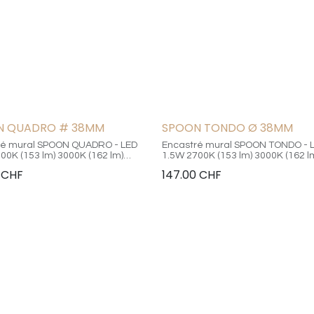
N QUADRO # 38MM
SPOON TONDO Ø 38MM
ré mural SPOON QUADRO - LED
Encastré mural SPOON TONDO - 
00K (153 lm) 3000K (162 lm)
1.5W 2700K (153 lm) 3000K (162 l
180 lm) 500mA - 2,9Vdc / CRI90 -
4000K (180 lm) 500mA - 2,9Vdc / 
CHF
147.00
CHF
Châssis aluminium / Longueur
IP40 / Châssis aluminium / Diamè
 Hauteur 45mm - percement
45mm - percement 38mm - long
 longueur 47mm - longueur de
47mm - longueur de câble 200
200mm