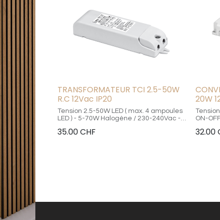
TRANSFORMATEUR TCI 2.5-50W
CONVE
R.C 12Vac IP20
20W 1
Tension 2.5-50W LED ( max. 4 ampoules
Tension
LED ) - 5-70W Halogène / 230-240Vac -
ON-OFF
variable sur la phase / dimensions
Percement m
35.00
CHF
32.00
117x32x20mmm - Percement min.
SELV / 
40mm / Utilisation en relamping -
Certificat CE SELV MM / réglage d'usine
12Vac