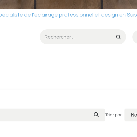
ste de l’éclairage professionnel et design en Sui
umière
Services
Ateliers
Conditions de vente
Catalog
No
Trier par :