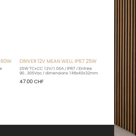
7 60W
DRIVER 12V MEAN WELL IP67 25W
ée
25W TC+CC 12V/1.05A / IP67 / Entrée
90...305Vac / dimensions 148x40x32mm
47.00
CHF