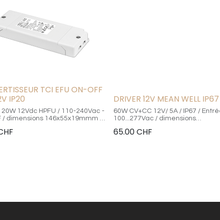
RTISSEUR TCI EFU ON-OFF
2V IP20
DRIVER 12V MEAN WELL IP6
 20W 12Vdc HPFU / 110-240Vac -
60W CV+CC 12V/ 5A / IP67 / Entr
 / dimensions 146x55x19mmm -
100...277Vac / dimensions
in. 60mm / Certificat CE
163x43x32mm
CHF
65.00
CHF
réglage d'usine 12Vdc