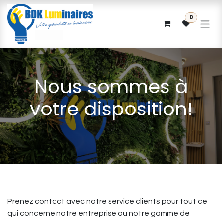
Se rendre au contenu
0
Nous sommes à
votre disposition!
Prenez contact avec notre service clients pour tout ce
qui concerne notre entreprise ou notre gamme de