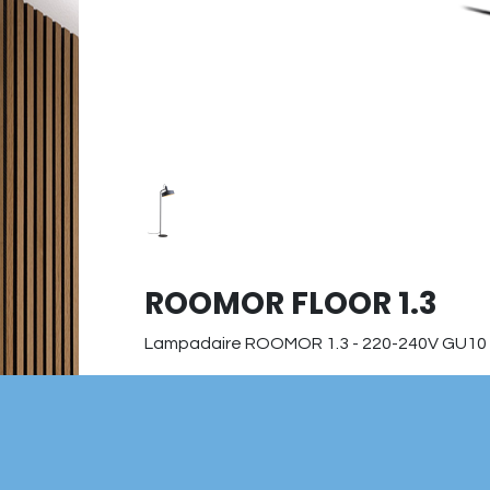
ROOMOR FLOOR 1.3
Lampadaire ROOMOR 1.3 - 220-240V GU10 m
Ampoule GU10 à commander séparément, 
783.85
CHF
Hors TVA & frais d'expéditi