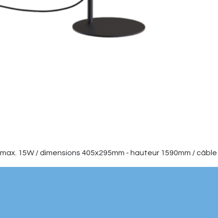
ax. 15W / dimensions 405x295mm - hauteur 1590mm / câble
voir ci-dessous
on