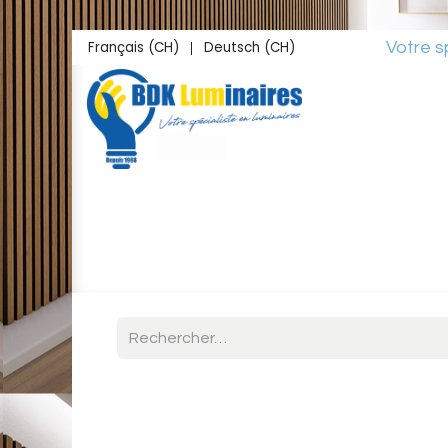
Se rendre au contenu
Français (CH)
Deutsch (CH)
Votre spéciali
|
Accueil
Boutique
Inspirations
Studio L