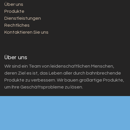
Über uns
Produkte
Dienstleistungen
Rechtliches
Kontaktieren Sie uns
Über uns
Wir sind ein Team von leidenschaftlichen Menschen,
deren Ziel es ist, das Leben aller durch bahnbrechende
Produkte zu verbessern. Wir bauen großartige Produkte,
um Ihre Geschäftsprobleme zu lösen.
Unsere Produkte sind für kleine bis mittelgroße
Unternehmen konzipiert, die ihre Leistung optimieren
möchten.