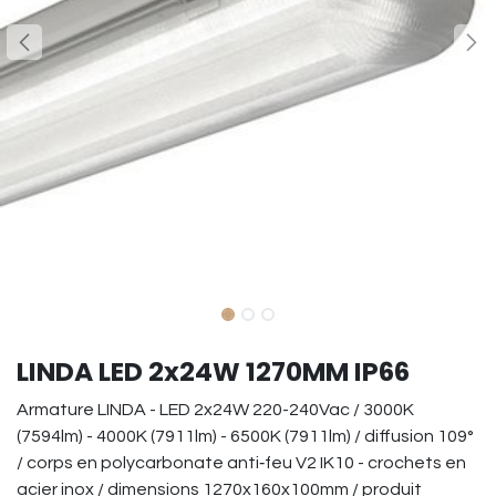
LINDA LED 2x24W 1270MM IP66
Armature LINDA - LED 2x24W 220-240Vac / 3000K
(7594lm) - 4000K (7911lm) - 6500K (7911lm) / diffusion 109°
/ corps en polycarbonate anti‑feu V2 IK10 - crochets en
acier inox / dimensions 1270x160x100mm / produit