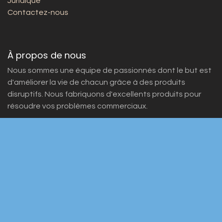
Juridique
Contactez-nous
À propos de nous
Nous sommes une équipe de passionnés dont le but est
d'améliorer la vie de chacun grâce à des produits
disruptifs. Nous fabriquons d'excellents produits pour
résoudre vos problèmes commerciaux.
Nos produits sont conçus pour les petites et moyennes
entreprises désireuses d'optimiser leurs performances.
Rejoignez-nous
Contactez-nous
info@yourcompany.example.com