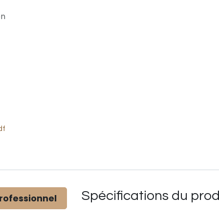
on
df
Spécifications du
prod
rofessionnel