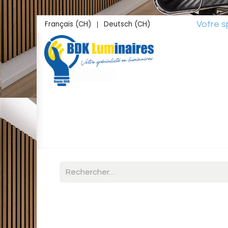
Se rendre au contenu
Français (CH)
Deutsch (CH)
Votre spéciali
|
Accueil
Boutique
Inspirations
Studio L