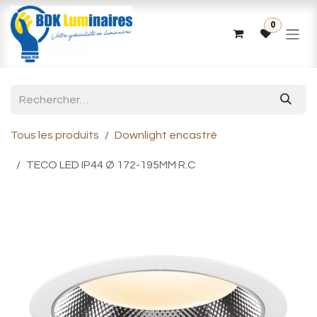
Se rendre au contenu
0
Tous les produits
Downlight encastré
TECO LED IP44 Ø 172-195MM R.C