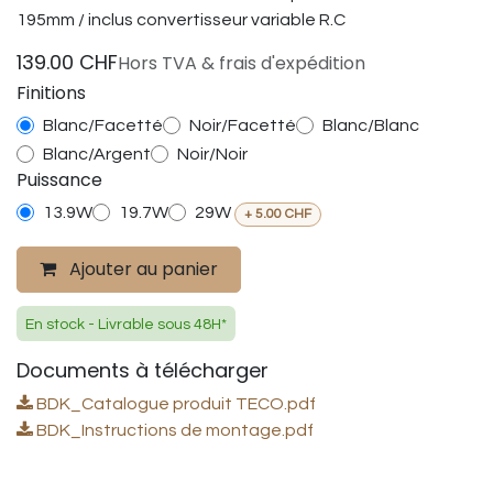
195mm / inclus convertisseur variable R.C
139.00
CHF
Hors TVA & frais d'expédition
Finitions
Blanc/Facetté
Noir/Facetté
Blanc/Blanc
Blanc/Argent
Noir/Noir
Puissance
13.9W
19.7W
29W
+
5.00
CHF
Ajouter au panier
En stock - Livrable sous 48H*
Documents à télécharger
BDK_Catalogue produit TECO.pdf
BDK_Instructions de montage.pdf