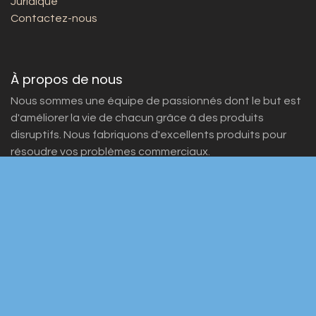
Juridique
Contactez-nous
À propos de nous
Nous sommes une équipe de passionnés dont le but est
d'améliorer la vie de chacun grâce à des produits
disruptifs. Nous fabriquons d'excellents produits pour
résoudre vos problèmes commerciaux.
Nos produits sont conçus pour les petites et moyennes
entreprises désireuses d'optimiser leurs performances.
Rejoignez-nous
Contactez-nous
info@yourcompany.example.com