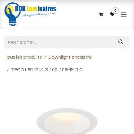
Se rendre au contenu
0
Tous les produits
Downlight encastré
TECO LED IP44 Ø 100-105MM R.C