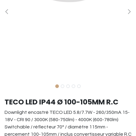
TECO LED IP44 Ø 100-105MM R.C
Downlight encastré TECO LED 5.8/7.7W - 260/350mA 15-
18V - CRI 90 / 3000K (580-750lm) - 4000K (600-780lm)
Switchable / réflecteur 70° / diamètre 115mm -
percement 100-105mm / inclus convertisseur variable R.C