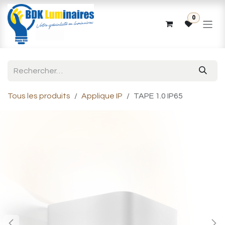
Se rendre au contenu
0
Tous les produits
Applique IP
TAPE 1.0 IP65