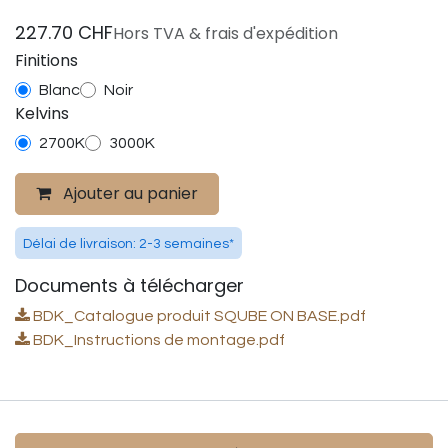
227.70
CHF
Hors TVA & frais d'expédition
Finitions
Blanc
Noir
Kelvins
2700K
3000K
Ajouter au panier
Délai de livraison: 2-3 semaines*
Documents à télécharger
BDK_Catalogue produit SQUBE ON BASE.pdf
BDK_Instructions de montage.pdf