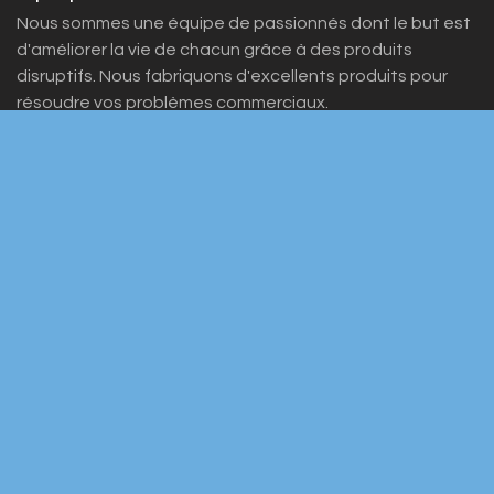
Nous sommes une équipe de passionnés dont le but est
d'améliorer la vie de chacun grâce à des produits
disruptifs. Nous fabriquons d'excellents produits pour
résoudre vos problèmes commerciaux.
Nos produits sont conçus pour les petites et moyennes
entreprises désireuses d'optimiser leurs performances.
Rejoignez-nous
Contactez-nous
info@yourcompany.example.com
+1 555-555-5556