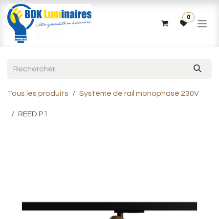
Se rendre au contenu
0
Tous les produits
Système de rail monophasé 230V
REED P1