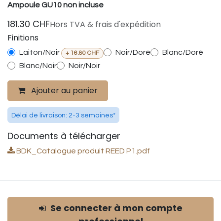
Ampoule GU10 non incluse
181.30
CHF
Hors TVA & frais d'expédition
Finitions
Laiton/Noir
Noir/Doré
Blanc/Doré
+
16.80
CHF
Blanc/Noir
Noir/Noir
Ajouter au panier
Délai de livraison: 2-3 semaines*
Documents à télécharger
BDK_Catalogue produit REED P1.pdf
Se connecter à mon compte