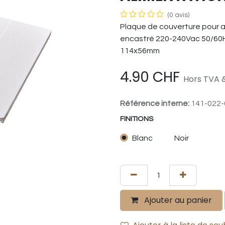
(0 avis)
Plaque de couverture pour al
encastré 220-240Vac 50/60H
114x56mm
4.90
CHF
Hors TVA &
Référence interne:
141-022-
FINITIONS
Blanc
Noir
Ajouter au panier