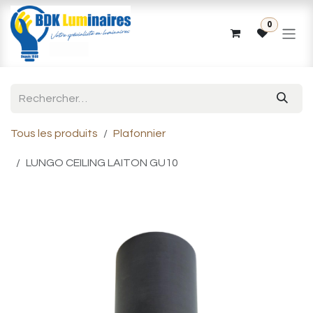
Se rendre au contenu
0
Tous les produits
Plafonnier
LUNGO CEILING LAITON GU10