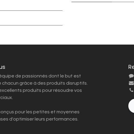
us
R
quipe de passionnés dont le but est
de chacun grâce à des produits disruptifs.
excellents produits pour résoudre vos
ciaux.
conçus pour les petites et moyennes
uses d'optimiser leurs performances.