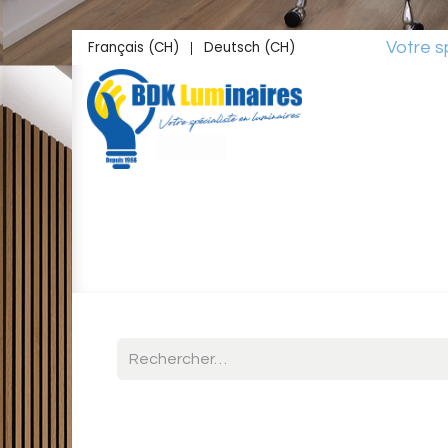
Se rendre au contenu
Français (CH)
Deutsch (CH)
Votre spéciali
|
Accueil
Boutique
Inspirations
Studio L