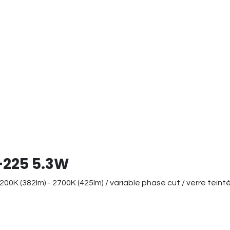
-225 5.3W
0K (382lm) - 2700K (425lm) / variable phase cut / verre teinté