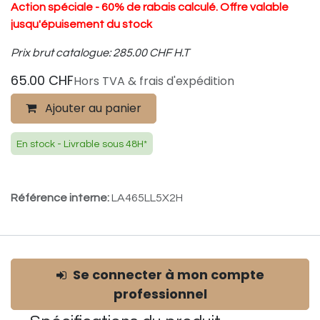
Action spéciale - 60% de rabais calculé. Offre valable
jusqu'épuisement du stock
Prix brut catalogue: 285.00 CHF H.T
65.00
CHF
Hors TVA & frais d'expédition
Ajouter au panier
En stock - Livrable sous 48H*
Référence interne:
LA465LL5X2H
Se connecter à mon compte
professionnel