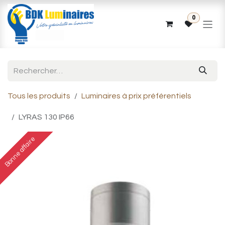
Se rendre au contenu
0
Tous les produits
Luminaires à prix préférentiels
LYRAS 130 IP66
Bonne affaire
Bonne affaire