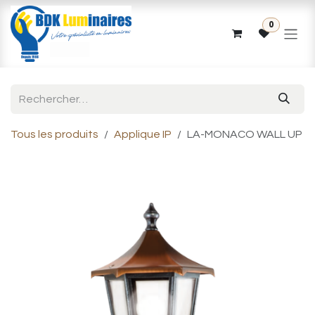
Se rendre au contenu
0
Tous les produits
Applique IP
LA-MONACO WALL UP