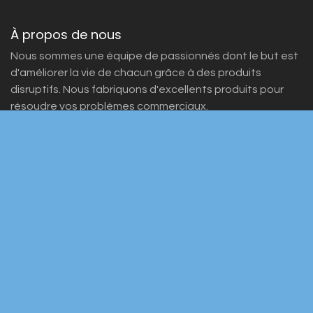
À propos de nous
Nous sommes une équipe de passionnés dont le but est
d'améliorer la vie de chacun grâce à des produits
disruptifs. Nous fabriquons d'excellents produits pour
résoudre vos problèmes commerciaux.
Nos produits sont conçus pour les petites et moyennes
entreprises désireuses d'optimiser leurs performances.
Rejoignez-nous
Contactez-nous
info@yourcompany.example.com
+1 555-555-5556