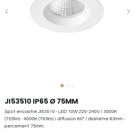
JI53510 IP65 Ø 75MM
Spot encastré JI53510 - LED 10W 220-240V / 3000K
(755lm) - 4000K (793lm) / diffusion 60° / diamètre 83mm -
percement 75mm