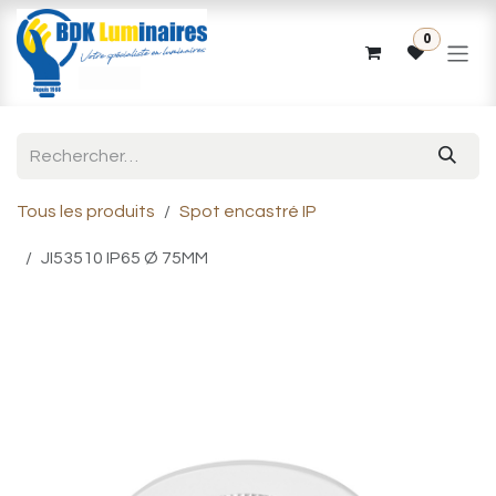
Se rendre au contenu
0
Tous les produits
Spot encastré IP
JI53510 IP65 Ø 75MM