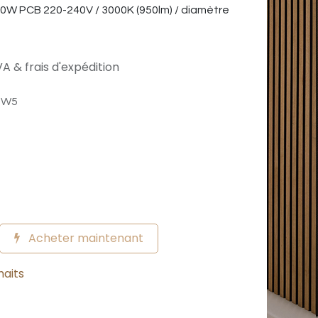
 10W PCB 220-240V / 3000K (950lm) / diamètre
A & frais d'expédition
7W5
Acheter maintenant
haits