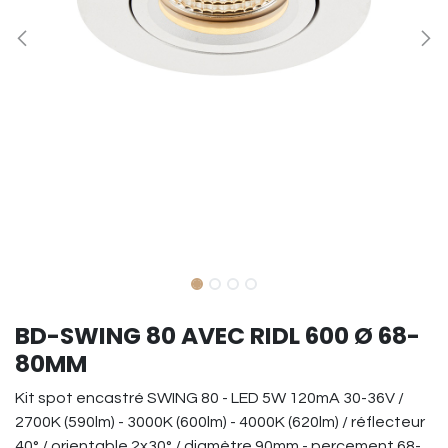
BD-SWING 80 AVEC RIDL 600 Ø 68-
80MM
Kit spot encastré SWING 80 - LED 5W 120mA 30-36V /
2700K (590lm) - 3000K (600lm) - 4000K (620lm) / réflecteur
40° / orientable 2x30° / diamètre 90mm - percement 68-