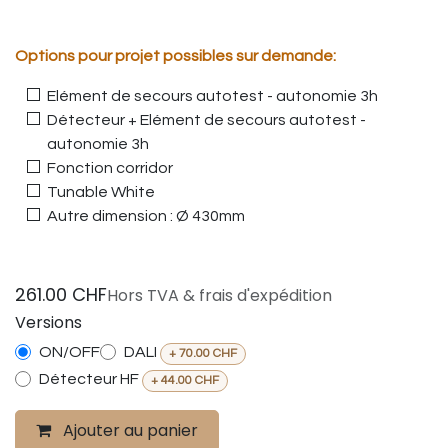
Options pour projet possibles sur demande:
Elément de secours autotest - autonomie 3h
Détecteur + Elément de secours autotest -
autonomie 3h
Fonction corridor
Tunable White
Autre dimension : Ø 430mm
261.00
CHF
Hors TVA & frais d'expédition
Versions
ON/OFF
DALI
+
70.00
CHF
Détecteur HF
+
44.00
CHF
Ajouter au panier