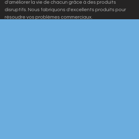
d'améliorer la vie de chacun grâce à des produits
disruptifs. Nous fabriquons d'excellents produits pour
résoudre vos problèmes commerciaux.
Nos produits sont conçus pour les petites et moyennes
entreprises désireuses d'optimiser leurs performances.
Rejoignez-nous
Contactez-nous
info@yourcompany.example.com
+1 555-555-5556
Français (CH)
|
Deutsch (CH)