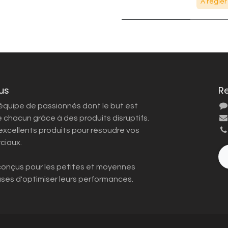
A régler
us
R
quipe de passionnés dont le but est
de chacun grâce à des produits disruptifs.
excellents produits pour résoudre vos
ciaux.
conçus pour les petites et moyennes
uses d'optimiser leurs performances.