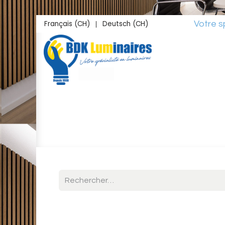
Se rendre au contenu
Français (CH)
Deutsch (CH)
Votre spéciali
|
Accueil
Boutique
Inspirations
Studio L