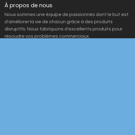
À propos de nous
Nous sommes une équipe de passionnés dont le but est
d'améliorer la vie de chacun grâce à des produits
disruptifs. Nous fabriquons d'excellents produits pour
résoudre vos problèmes commerciaux.
Nos produits sont conçus pour les petites et moyennes
entreprises désireuses d'optimiser leurs performances.
Rejoignez-nous
Contactez-nous
info@yourcompany.example.com
+1 555-555-5556