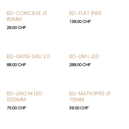
BD-CONCAVE Ø
BD-FLAT IP65
80MM
138.00
CHF
29.00
CHF
BD-GIUSE DALI 2.0
BD-LIM L LED
Bonne affaire
88.00
CHF
289.00
CHF
BD-LINO M LED
BD-MATH IP65 Ø
Bonne affaire
1200MM
75MM
75.00
CHF
39.00
CHF