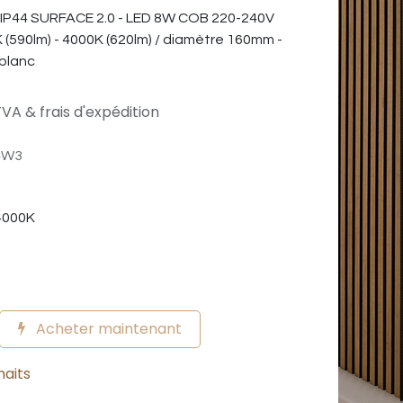
 IP44 SURFACE 2.0 - LED 8W COB 220-240V
K (590lm) - 4000K (620lm) / diamètre 160mm -
 blanc
VA & frais d'expédition
4W3
4000K
Acheter maintenant
haits