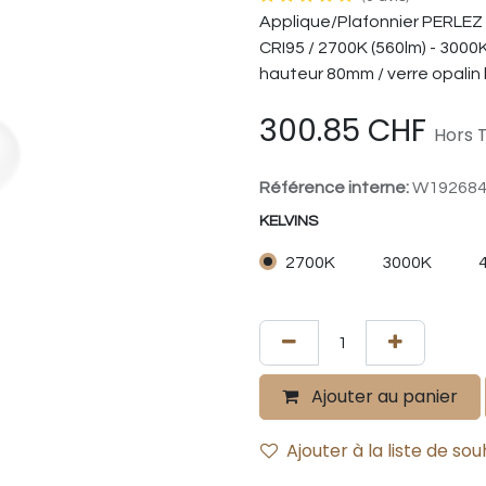
Applique/Plafonnier PERLEZ
CRI95 / 2700K (560lm) - 3000
hauteur 80mm / verre opalin
300.85
CHF
Hors T
Référence interne:
W19268
KELVINS
2700K
3000K
Ajouter au panier
Ajouter à la liste de sou