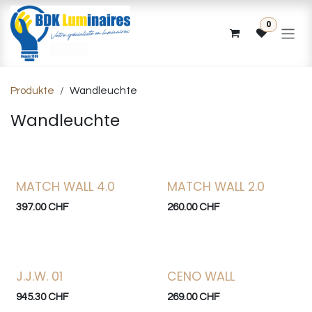
Zum Inhalt springen
0
Produkte
Wandleuchte
Wandleuchte
MATCH WALL 4.0
MATCH WALL 2.0
397.00
CHF
260.00
CHF
J.J.W. 01
CENO WALL
945.30
CHF
269.00
CHF